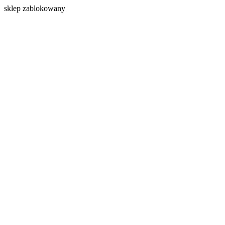
s
klep zablokowany