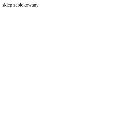
s
klep zablokowany